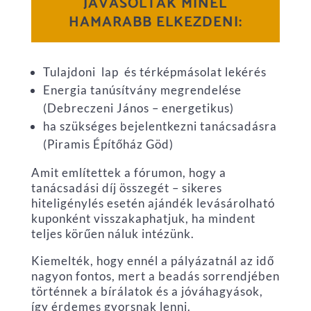
JAVASOLTAK MINÉL
HAMARABB ELKEZDENI:
Tulajdoni lap és térképmásolat lekérés
Energia tanúsítvány megrendelése
(Debreczeni János – energetikus)
ha szükséges bejelentkezni tanácsadásra
(Piramis Építőház Göd)
Amit említettek a fórumon, hogy a
tanácsadási díj összegét – sikeres
hiteligénylés esetén ajándék levásárolható
kuponként visszakaphatjuk, ha mindent
teljes körűen náluk intézünk.
Kiemelték, hogy ennél a pályázatnál az idő
nagyon fontos, mert a beadás sorrendjében
történnek a bírálatok és a jóváhagyások,
így érdemes gyorsnak lenni.