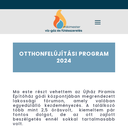
OTTHONFELÚJÍTÁSI PROGRAM
2024
Ma este részt vehettem az Újház Piramis
Építőház gödi központjában megrendezett
lakossági fórumon, amely valóban
egyedülálló kezdeményezés. A találkozó
több mint 2,5 órásvolt, kiemeltem pár
fontos dolgot, de az ott zajlott
beszélgetés ennél sokkal tartalmasabb
volt.