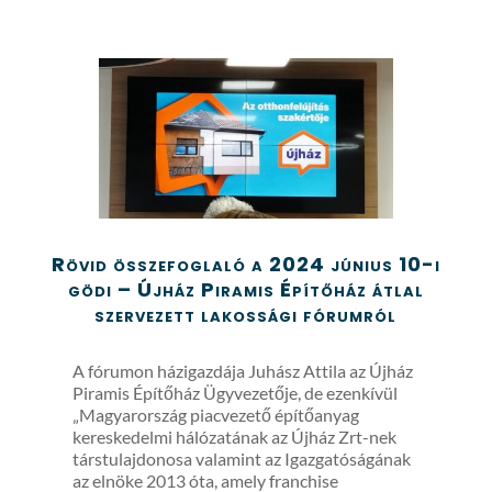
Rövid összefoglaló a 2024 június 10-i
gödi – Újház Piramis Építőház átlal
szervezett lakossági fórumról
A fórumon házigazdája Juhász Attila az Újház
Piramis Építőház Ügyvezetője, de ezenkívül
„Magyarország piacvezető építőanyag
kereskedelmi hálózatának az Újház Zrt-nek
társtulajdonosa valamint az Igazgatóságának
az elnöke 2013 óta, amely franchise