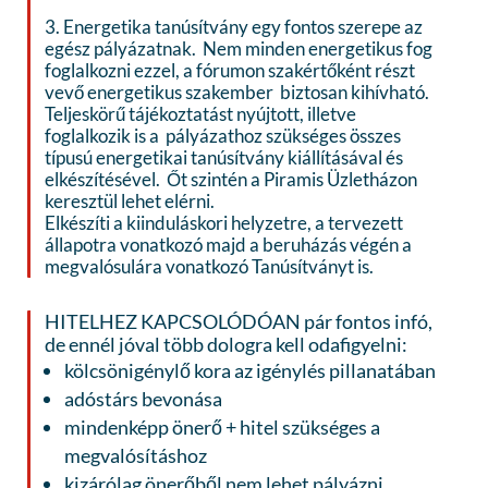
3. Energetika tanúsítvány egy fontos szerepe az
egész pályázatnak. Nem minden energetikus fog
foglalkozni ezzel, a fórumon szakértőként részt
vevő energetikus szakember biztosan kihívható.
Teljeskörű tájékoztatást nyújtott, illetve
foglalkozik is a pályázathoz szükséges összes
típusú energetikai tanúsítvány kiállításával és
elkészítésével. Őt szintén a Piramis Üzletházon
keresztül lehet elérni.
Elkészíti a kiinduláskori helyzetre, a tervezett
állapotra vonatkozó majd a beruházás végén a
megvalósulára vonatkozó Tanúsítványt is.
HITELHEZ KAPCSOLÓDÓAN pár fontos infó,
de ennél jóval több dologra kell odafigyelni:
kölcsönigénylő kora az igénylés pillanatában
adóstárs bevonása
mindenképp önerő + hitel szükséges a
megvalósításhoz
kizárólag önerőből nem lehet pályázni