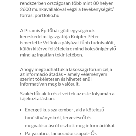
rendszerben országosan több mint 80 helyen
2600 munkavállalóval végzi a tevékenységét.”
forrás: portfolio.hu
A Piramis Építőház gödi egységének
kereskedelmi igazgatója Knipfer Péter
ismertette Velünk a pályázat főbb tudnivalóit,
külön kitérve feltételekre mind kölcsönigénylő
mind az ingatlan tekintetében.
Ahogy megtudhattuk a lakossági fórum célja
az információ átadás – amely véleményem
szerint tökéletesen és hihetetlenül
informatívan meg is valósult.
Szakértők akik részt vettek az este folyamán a
tájékoztatásban:
Energetikus szakember , aki a kötelező
tanúsítványokról, tervezésről és
megvalósulásról osztott meg információkat
Pályázatíró, Tanácsadói csapat- Ők