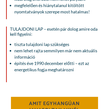
megfelelően és hiánytalanul kitöltött
nyomtatványok szerepe most hatalmas!
TULAJDONI LAP – esetén pár dolog amire oda
kell figyelni:
tiszta tulajdoni lap szükséges
nem lehet rajta semmilyen már nem aktuális
információ
építés éve 1990 december előtti – ezt az
energetikus fogja meghatározni
AMIT EGYHANGÚAN