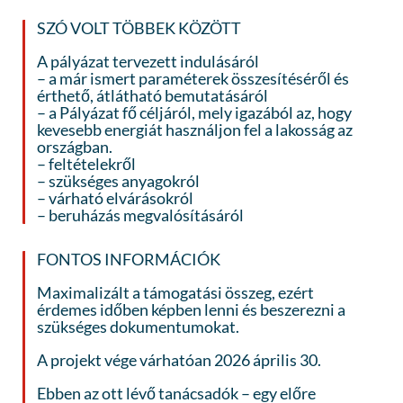
SZÓ VOLT TÖBBEK KÖZÖTT
A pályázat tervezett indulásáról
– a már ismert paraméterek összesítéséről és
érthető, átlátható bemutatásáról
– a Pályázat fő céljáról, mely igazából az, hogy
kevesebb energiát használjon fel a lakosság az
országban.
– feltételekről
– szükséges anyagokról
– várható elvárásokról
– beruházás megvalósításáról
FONTOS INFORMÁCIÓK
Maximalizált a támogatási összeg, ezért
érdemes időben képben lenni és beszerezni a
szükséges dokumentumokat.
A projekt vége várhatóan 2026 április 30.
Ebben az ott lévő tanácsadók – egy előre