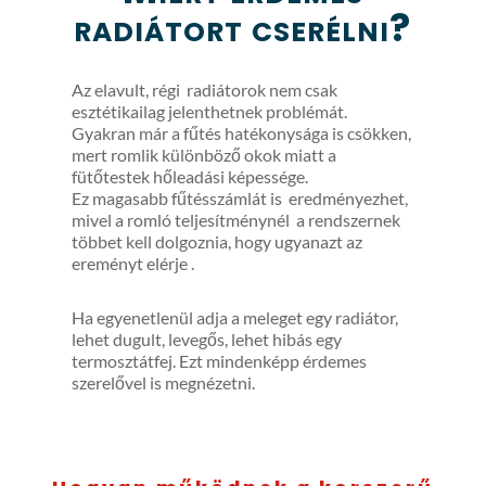
radiátort cserélni?
Az elavult, régi radiátorok nem csak
esztétikailag jelenthetnek problémát.
Gyakran már a fűtés hatékonysága is csökken,
mert romlik különböző okok miatt a
fütőtestek hőleadási képessége.
Ez magasabb fűtésszámlát is eredményezhet,
mivel a romló teljesítménynél a rendszernek
többet kell dolgoznia, hogy ugyanazt az
ereményt elérje .
Ha egyenetlenül adja a meleget egy radiátor,
lehet dugult, levegős, lehet hibás egy
termosztátfej. Ezt mindenképp érdemes
szerelővel is megnézetni.