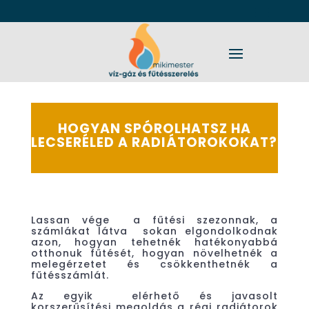
HOGYAN SPÓROLHATSZ HA
LECSERÉLED A RADIÁTOROKOKAT?
Lassan vége a fűtési szezonnak, a
számlákat látva sokan elgondolkodnak
azon, hogyan tehetnék hatékonyabbá
otthonuk fűtését, hogyan növelhetnék a
melegérzetet és csökkenthetnék a
fűtésszámlát.
Az egyik elérhető és javasolt
korszerűsítési megoldás a régi radiátorok