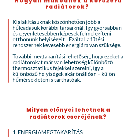
Hogyan működnek a korszerű
radiátorok?
Kialakításuknak köszönhetően jobb a
hőleadásuk korábbi társaiknál. Így gyorsabban
és egyenletesebben képesek felmelegíteni
otthonunk helyiségeit. Ezáltal a fűtési
rendszernek kevesebb energiára van szüksége.
További megtakarítási lehetőség, hogy ezeket a
radiátorokat már van lehetőség különböző
thermosztatikus fejekkel szerelni, így a
különböző helyiségek akár önállóan – külön
hőmérsékleten is tarthatóak.
Milyen előnyei lehetnek a
radiátorok cseréjének?
1. ENERGIAMEGTAKARÍTÁS