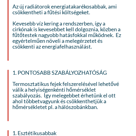
Az új radiátorok energiatakarékosabbak, ami
csökkentheti a fűtési költségeket.
Kevesebb víz kering a rendszerben, így a
cirkónak is kevesebbet kell dolgoznia, közben a
fűtőtestek nagyobb hatásfokkal működnek. Ez
egyértelműen növeli a melegérzetet és
csökkenti az energiafelhasználást.
1. PONTOSABB SZABÁLYOZHATÓSÁG
Termosztatikus fejek felszerelésével lehetővé
válik a helyiségenkénti hőmérséklet
szabályozás. Így melegebbet érhetünk el ott
ahol többetvagyunk és csökkenthetjük a
hőmérsékletet pl. a hálószobánkban.
1. Esztétikusabbak