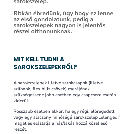
sarokszelep.
Ritkán ébredünk, úgy hogy ez lenne
az első gondolatunk, pedig a
sarokszelepek nagyon is jelentős
részei otthonunknak.
MIT KELL TUDNI A
SAROKSZELEPEKRŐL?
A sarokszelepek illetve sarokcsapok (illetve
szifonok, flexibilis csövek) cseréjének
szükségessége jobb esetben egy csapcsere esetén
kiderül.
Rosszabb esetben akkor, ha egy régi, elöregedett
vagy egy alacsony minőségű sarokszelep „elengedi”
magát és eláztatja a ház/lakás hozzá közel eső
részét.