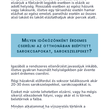
elzárjuk a főelzárót legjobb esetben is elázik az
adott helység. Rosszabb esetben az egész házunk
vagy lakásunk, illetve egy társasház esetén hamar
elázhat az egész emelet, panelház esetén az összes
alsó lakást és lakóit eláztathatjuk akár percek alatt .
Milyen időközönként érdemes
cserélni az otthonában beépített
sarokcsapokat, sarokszelepeket?
Igazából a rendszeres ellenőrzést javasoljuk inkább,
illetve gyakran használt helyiségekben pár évente
azért érdemes cserélni.
Régi házaknál előfordul és sokszor találkozunk akár
20-30 éves sarokszelepekkel, sarokcsapokkal is.
Ezeket már szinte lehetetlen elzárni, vagy ha mégis
sikerül elkezdenek folyni, vagy akár el is törnek,
beletörnek a falba.
Minden alkalommal ha vízszerelés történik a