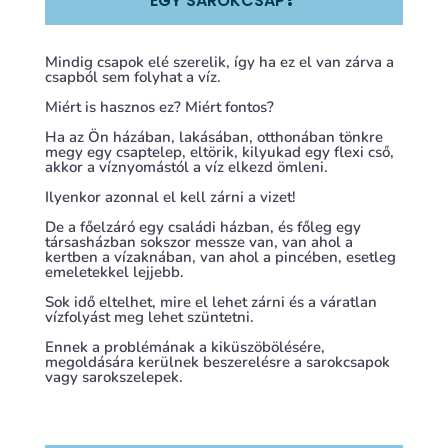
Mindig csapok elé szerelik, így ha ez el van zárva a
csapból sem folyhat a víz.
Miért is hasznos ez? Miért fontos?
Ha az Ön házában, lakásában, otthonában tönkre
megy egy csaptelep, eltörik, kilyukad egy flexi cső,
akkor a víznyomástól a víz elkezd ömleni.
Ilyenkor azonnal el kell zárni a vizet!
De a főelzáró egy családi házban, és főleg egy
társasházban sokszor messze van, van ahol a
kertben a vízaknában, van ahol a pincében, esetleg
emeletekkel lejjebb.
Sok idő eltelhet, mire el lehet zárni és a váratlan
vízfolyást meg lehet szüntetni.
Ennek a problémának a kiküszöbölésére,
megoldására kerülnek beszerelésre a sarokcsapok
vagy sarokszelepek.