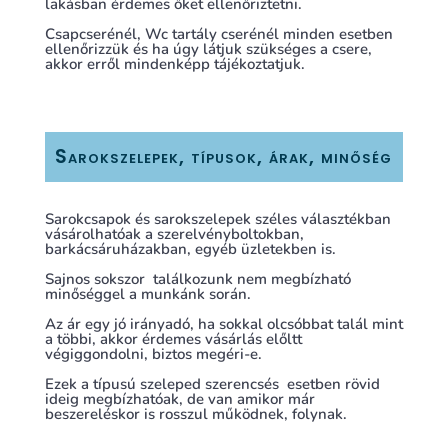
lakásban érdemes őket ellenőriztetni.
Csapcserénél, Wc tartály cserénél minden esetben
ellenőrizzük és ha úgy látjuk szükséges a csere,
akkor erről mindenképp tájékoztatjuk.
Sarokszelepek, típusok, árak, minőség
Sarokcsapok és sarokszelepek széles választékban
vásárolhatóak a szerelvényboltokban,
barkácsáruházakban, egyéb üzletekben is.
Sajnos sokszor találkozunk nem megbízható
minőséggel a munkánk során.
Az ár egy jó irányadó, ha sokkal olcsóbbat talál mint
a többi, akkor érdemes vásárlás előltt
végiggondolni, biztos megéri-e.
Ezek a típusú szeleped szerencsés esetben rövid
ideig megbízhatóak, de van amikor már
beszereléskor is rosszul működnek, folynak.