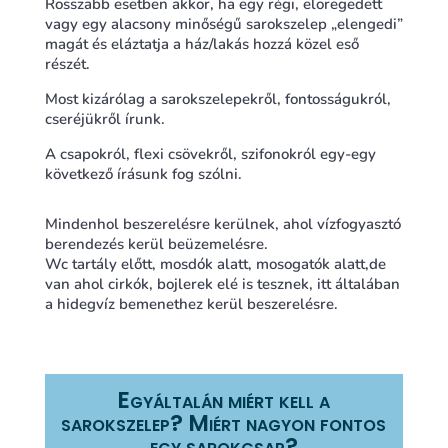
Rosszabb esetben akkor, ha egy régi, elöregedett
vagy egy alacsony minőségű sarokszelep „elengedi”
magát és eláztatja a ház/lakás hozzá közel eső
részét.
Most kizárólag a sarokszelepekről, fontosságukról,
cseréjükről írunk.
A csapokról, flexi csövekről, szifonokról egy-egy
következő írásunk fog szólni.
Mindenhol beszerelésre kerülnek, ahol vízfogyasztó
berendezés kerül beüzemelésre.
Wc tartály előtt, mosdók alatt, mosogatók alatt,de
van ahol cirkók, bojlerek elé is tesznek, itt általában
a hidegvíz bemenethez kerül beszerelésre.
Egyáltalán miért kell a
sarokszelep? Miért nagyon fontos
egy sarokcsap?