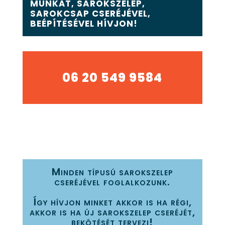
MUNKÁT, SAROKSZELEP,
SAROKCSAP CSERÉJÉVEL,
BEÉPÍTÉSÉVEL HÍVJON!
06 20 549 9584
Minden típusú sarokszelep
cseréjével foglalkozunk.
Így hívjon minket akkor is ha régi,
akkor is ha új sarokszelep cseréjét,
bekötését tervezi!