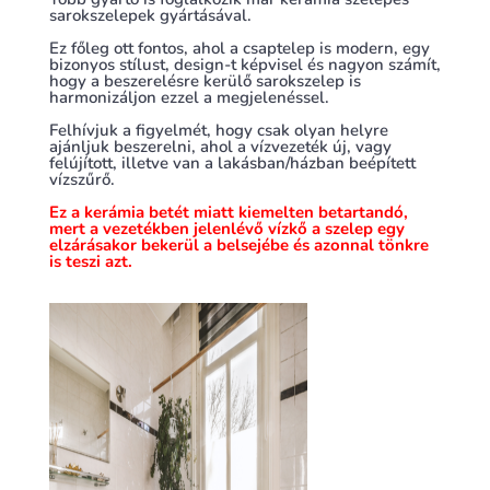
sarokszelepek gyártásával.
Ez főleg ott fontos, ahol a csaptelep is modern, egy
bizonyos stílust, design-t képvisel és nagyon számít,
hogy a beszerelésre kerülő sarokszelep is
harmonizáljon ezzel a megjelenéssel.
Felhívjuk a figyelmét, hogy csak olyan helyre
ajánljuk beszerelni, ahol a vízvezeték új, vagy
felújított, illetve van a lakásban/házban beépített
vízszűrő.
Ez a kerámia betét miatt kiemelten betartandó,
mert a vezetékben jelenlévő vízkő a szelep egy
elzárásakor bekerül a belsejébe és azonnal tönkre
is teszi azt.