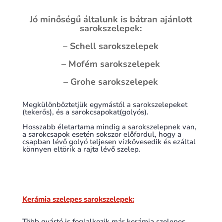
Jó minőségű általunk is bátran ajánlott
sarokszelepek:
– Schell sarokszelepek
– Mofém sarokszelepek
– Grohe sarokszelepek
Megkülönböztetjük egymástól a sarokszelepeket
(tekerős), és a sarokcsapokat(golyós).
Hosszabb életartama mindig a sarokszelepnek van,
a sarokcsapok esetén sokszor előfordul, hogy a
csapban lévő golyó teljesen vízkövesedik és ezáltal
könnyen eltörik a rajta lévő szelep.
Kerámia szelepes sarokszelepek:
Több gyártó is foglalkozik már kerámia szelepes