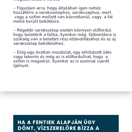
– Figyeljen arra, hogy általában igen nehéz
hozzáférni a sarokszelephez, sarokcsaphoz, mert
vagy a szifon mellett van közvetlenül, vagy a fal
mellé került bekötésre.
– Régebbi sarokszelep esetén könnyen előfordul
hogy beletörik a falba, ilyenkor még falbontásra is
szükség van a beletört rész eltávolításához és az új
sarokszelep bekötéséhez.
– Elég egy óvatlan mozdulat, egy elhibázott ütés
vagy tekerés és még az is előfordulhat, hogy a
szifon is megsérül. Ilyenkor az is azonnal cserét
igényel.
HA A FENTIEK ALAPJÁN ÚGY
DÖNT, VÍZSZERELŐRE BÍZZA A