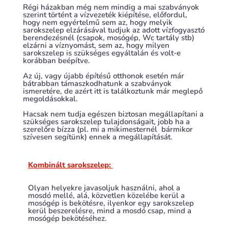
Régi házakban még nem mindig a mai szabványok
szerint történt a vízvezeték kiépítése, előfordul,
hogy nem egyértelmű sem az, hogy melyik
sarokszelep elzárásával tudjuk az adott vízfogyasztó
berendezésnél (csapok, mosógép, Wc tartály stb)
elzárni a víznyomást, sem az, hogy milyen
sarokszelep is szükséges egyáltalán és volt-e
korábban beépítve.
Az új, vagy újabb építésű otthonok esetén már
bátrabban támaszkodhatunk a szabványok
ismeretére, de azért itt is találkoztunk már meglepő
megoldásokkal.
Hacsak nem tudja egészen biztosan megállapítani a
szükséges sarokszelep tulajdonságait, jobb ha a
szerelőre bízza (pl. mi a mikimesternél bármikor
szívesen segítünk) ennek a megállapítását.
Kombinált sarokszelep:
Olyan helyekre javasoljuk használni, ahol a
mosdó mellé, alá, közvetlen közelébe kerül a
mosógép is bekötésre, ilyenkor egy sarokszelep
kerül beszerelésre, mind a mosdó csap, mind a
mosógép bekötéséhez.