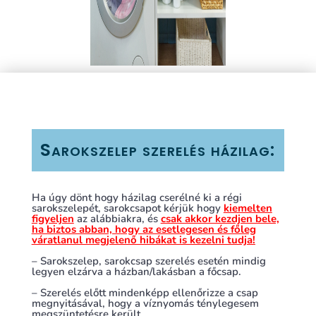
Sarokszelep szerelés házilag:
Ha úgy dönt hogy házilag cserélné ki a régi
sarokszelepét, sarokcsapot kérjük hogy
kiemelten
figyeljen
az alábbiakra, és
csak akkor kezdjen bele,
ha biztos abban, hogy az esetlegesen és főleg
váratlanul megjelenő hibákat is kezelni tudja!
– Sarokszelep, sarokcsap szerelés esetén mindig
legyen elzárva a házban/lakásban a főcsap.
– Szerelés előtt mindenképp ellenőrizze a csap
megnyitásával, hogy a víznyomás ténylegesem
megszüntetésre került.