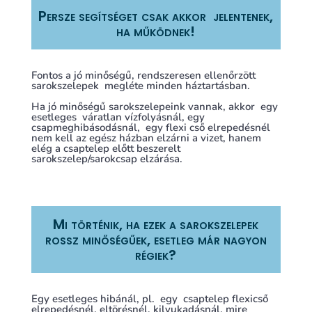
Persze segítséget csak akkor jelentenek,
ha működnek!
Fontos a jó minőségű, rendszeresen ellenőrzött
sarokszelepek megléte minden háztartásban.
Ha jó minőségű sarokszelepeink vannak, akkor egy
esetleges váratlan vízfolyásnál, egy
csapmeghibásodásnál, egy flexi cső elrepedésnél
nem kell az egész házban elzárni a vizet, hanem
elég a csaptelep előtt beszerelt
sarokszelep/sarokcsap elzárása.
Mi történik, ha ezek a sarokszelepek
rossz minőségűek, esetleg már nagyon
régiek?
Egy esetleges hibánál, pl. egy csaptelep flexicső
elrepedésnél, eltörésnél, kilyukadásnál, mire